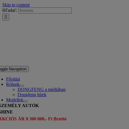
Skip to content
Hľadať:
oggle Navigation
Főoldal
Rólunk
DONGFENG a médiában
Dongfeng hírek
Modellek
SZEMÉLY AUTÓK
SHINE
AKCIÓS ÁR 8 300 000,- Ft Bruttó