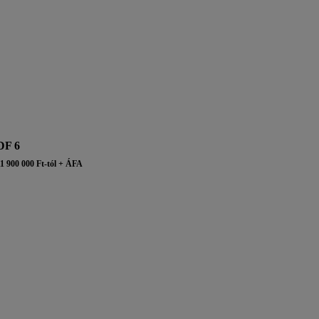
DF 6
1 900 000 Ft-tól + ÁFA